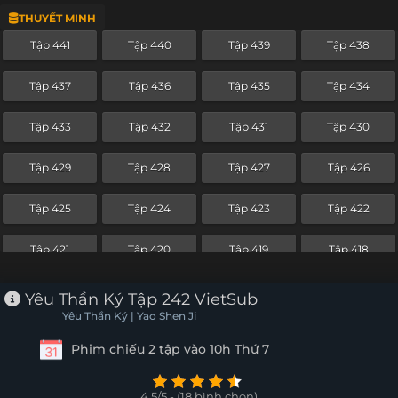
THUYẾT MINH
Tập 417
Tập 416
Tập 415
Tập 414
Tập 441
Tập 440
Tập 439
Tập 438
Tập 413
Tập 412
Tập 411
Tập 410
Tập 437
Tập 436
Tập 435
Tập 434
Tập 409
Tập 408
Tập 407
Tập 406
Tập 433
Tập 432
Tập 431
Tập 430
Tập 405
Tập 404
Tập 403
Tập 402
Tập 429
Tập 428
Tập 427
Tập 426
Tập 401
Tập 400
Tập 399
Tập 398
Tập 425
Tập 424
Tập 423
Tập 422
Tập 397
Tập 396
Tập 395
Tập 394
Tập 421
Tập 420
Tập 419
Tập 418
Tập 393
Tập 392
Tập 391
Tập 390
Tập 417
Tập 416
Tập 415
Tập 414
Yêu Thần Ký Tập 242 VietSub
Tập 389
Tập 388
Tập 387
Tập 386
Yêu Thần Ký | Yao Shen Ji
Tập 413
Tập 412
Tập 411
Tập 410
Phim chiếu 2 tập vào 10h Thứ 7
Tập 385
Tập 384
Tập 383
Tập 382
Tập 409
Tập 408
Tập 407
Tập 406
Tập 381
Tập 380
Tập 379
Tập 378
4.5/5 - (18 bình chọn)