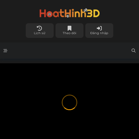
Lịch sử
Theo dõi
Đăng nhập