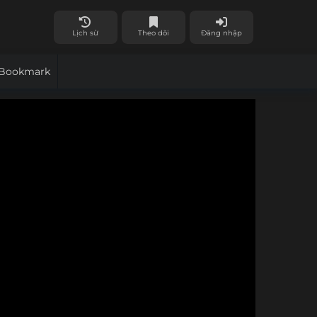
Lịch sử
Theo dõi
Đăng nhập
Bookmark