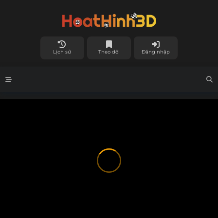
Lịch sử
Theo dõi
Đăng nhập