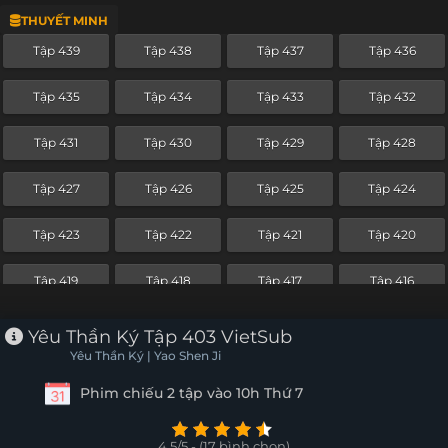
THUYẾT MINH
Tập 415
Tập 414
Tập 413
Tập 412
Tập 439
Tập 438
Tập 437
Tập 436
Tập 411
Tập 410
Tập 409
Tập 408
Tập 435
Tập 434
Tập 433
Tập 432
Tập 407
Tập 406
Tập 405
Tập 404
Tập 431
Tập 430
Tập 429
Tập 428
Tập 403
Tập 402
Tập 401
Tập 400
Tập 427
Tập 426
Tập 425
Tập 424
Tập 399
Tập 398
Tập 397
Tập 396
Tập 423
Tập 422
Tập 421
Tập 420
Tập 395
Tập 394
Tập 393
Tập 392
Tập 419
Tập 418
Tập 417
Tập 416
Tập 391
Tập 390
Tập 389
Tập 388
Tập 415
Tập 414
Tập 413
Tập 412
Yêu Thần Ký Tập 403 VietSub
Tập 387
Tập 386
Tập 385
Tập 384
Yêu Thần Ký | Yao Shen Ji
Tập 411
Tập 410
Tập 409
Tập 408
Phim chiếu 2 tập vào 10h Thứ 7
Tập 383
Tập 382
Tập 381
Tập 380
Tập 407
Tập 406
Tập 405
Tập 404
Tập 379
Tập 378
Tập 377
Tập 376
4.5/5 - (17 bình chọn)