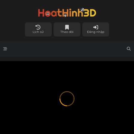
Lịch sử
Theo dõi
Đăng nhập