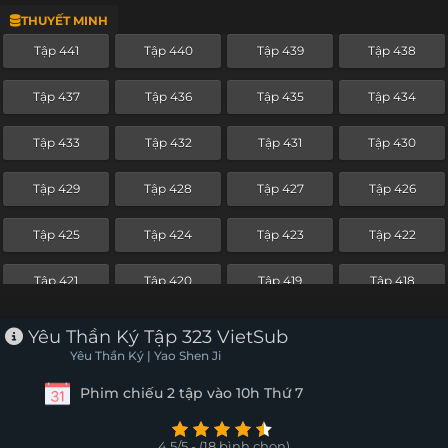
THUYẾT MINH
Tập 417
Tập 416
Tập 415
Tập 414
Tập 441
Tập 440
Tập 439
Tập 438
Tập 413
Tập 412
Tập 411
Tập 410
Tập 437
Tập 436
Tập 435
Tập 434
Tập 409
Tập 408
Tập 407
Tập 406
Tập 433
Tập 432
Tập 431
Tập 430
Tập 405
Tập 404
Tập 403
Tập 402
Tập 429
Tập 428
Tập 427
Tập 426
Tập 401
Tập 400
Tập 399
Tập 398
Tập 425
Tập 424
Tập 423
Tập 422
Tập 397
Tập 396
Tập 395
Tập 394
Tập 421
Tập 420
Tập 419
Tập 418
Tập 393
Tập 392
Tập 391
Tập 390
Tập 417
Tập 416
Tập 415
Tập 414
Yêu Thần Ký Tập 323 VietSub
Tập 389
Tập 388
Tập 387
Tập 386
Yêu Thần Ký | Yao Shen Ji
Tập 413
Tập 412
Tập 411
Tập 410
Phim chiếu 2 tập vào 10h Thứ 7
Tập 385
Tập 384
Tập 383
Tập 382
Tập 409
Tập 408
Tập 407
Tập 406
Tập 381
Tập 380
Tập 379
Tập 378
4.5/5 - (18 bình chọn)