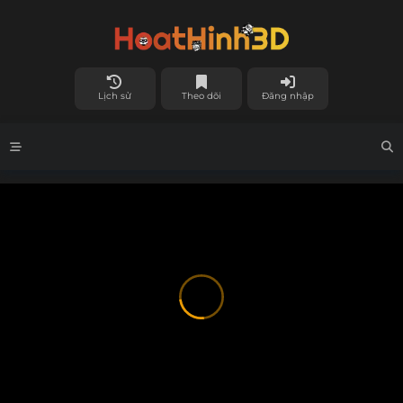
Lịch sử
Theo dõi
Đăng nhập