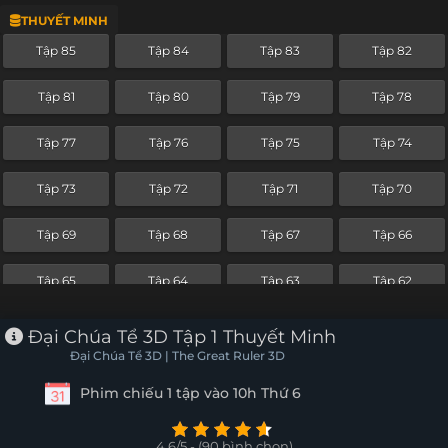
THUYẾT MINH
Tập 61
Tập 60
Tập 59
Tập 58
Tập 85
Tập 84
Tập 83
Tập 82
Tập 57
Tập 56
Tập 55
Tập 54
Tập 81
Tập 80
Tập 79
Tập 78
Tập 53
Tập 52
Tập 51
Tập 50
Tập 77
Tập 76
Tập 75
Tập 74
Tập 49
Tập 48
Tập 47
Tập 46
Tập 73
Tập 72
Tập 71
Tập 70
Tập 45
Tập 44
Tập 43
Tập 42
Tập 69
Tập 68
Tập 67
Tập 66
Tập 41
Tập 40
Tập 39
Tập 38
Tập 65
Tập 64
Tập 63
Tập 62
Tập 37
Tập 36
Tập 35
Tập 34
Tập 61
Tập 60
Tập 59
Tập 58
Đại Chúa Tể 3D Tập 1 Thuyết Minh
Tập 33
Tập 32
Tập 31
Tập 30
Đại Chúa Tể 3D | The Great Ruler 3D
Tập 57
Tập 56
Tập 55
Tập 54
Phim chiếu 1 tập vào 10h Thứ 6
Tập 29
Tập 28
Tập 27
Tập 26
Tập 53
Tập 52
Tập 51
Tập 50
Tập 25
Tập 24
Tập 23
Tập 22
4.6/5 - (90 bình chọn)