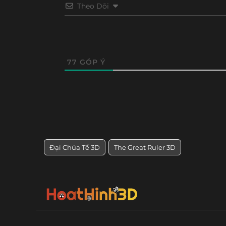
Theo Dõi
77
GÓP Ý
Đại Chúa Tể 3D
The Great Ruler 3D