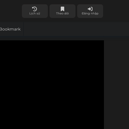
Lịch sử
Theo dõi
Đăng nhập
Bookmark