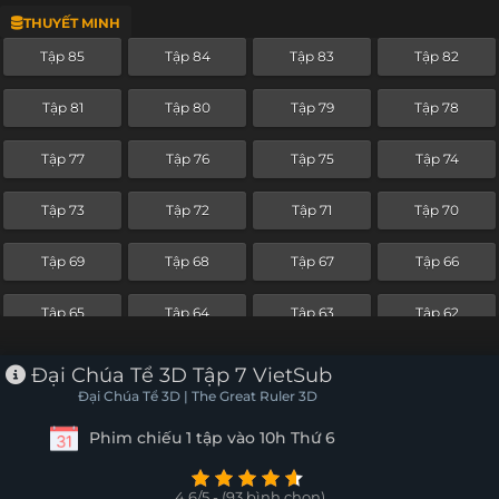
THUYẾT MINH
Tập 61
Tập 60
Tập 59
Tập 58
Tập 85
Tập 84
Tập 83
Tập 82
Tập 57
Tập 56
Tập 55
Tập 54
Tập 81
Tập 80
Tập 79
Tập 78
Tập 53
Tập 52
Tập 51
Tập 50
Tập 77
Tập 76
Tập 75
Tập 74
Tập 49
Tập 48
Tập 47
Tập 46
Tập 73
Tập 72
Tập 71
Tập 70
Tập 45
Tập 44
Tập 43
Tập 42
Tập 69
Tập 68
Tập 67
Tập 66
Tập 41
Tập 40
Tập 39
Tập 38
Tập 65
Tập 64
Tập 63
Tập 62
Tập 37
Tập 36
Tập 35
Tập 34
Tập 61
Tập 60
Tập 59
Tập 58
Đại Chúa Tể 3D Tập 7 VietSub
Tập 33
Tập 32
Tập 31
Tập 30
Đại Chúa Tể 3D | The Great Ruler 3D
Tập 57
Tập 56
Tập 55
Tập 54
Phim chiếu 1 tập vào 10h Thứ 6
Tập 29
Tập 28
Tập 27
Tập 26
Tập 53
Tập 52
Tập 51
Tập 50
Tập 25
Tập 24
Tập 23
Tập 22
4.6/5 - (93 bình chọn)