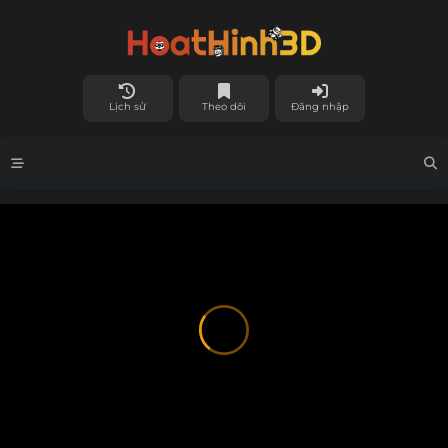
Lịch sử
Theo dõi
Đăng nhập