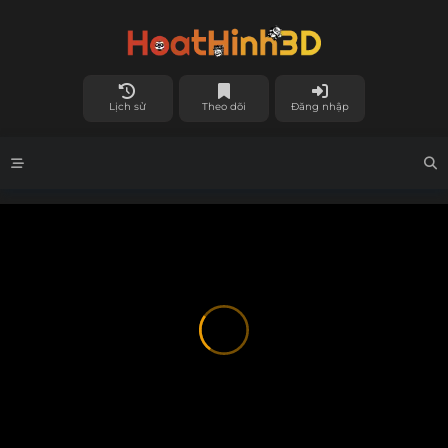
Lịch sử
Theo dõi
Đăng nhập