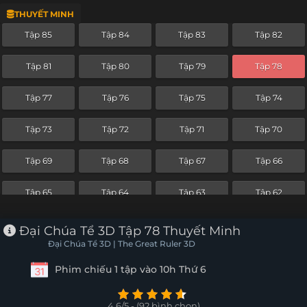
THUYẾT MINH
Tập 61
Tập 60
Tập 59
Tập 58
Tập 85
Tập 84
Tập 83
Tập 82
Tập 57
Tập 56
Tập 55
Tập 54
Tập 81
Tập 80
Tập 79
Tập 78
Tập 53
Tập 52
Tập 51
Tập 50
Tập 77
Tập 76
Tập 75
Tập 74
Tập 49
Tập 48
Tập 47
Tập 46
Tập 73
Tập 72
Tập 71
Tập 70
Tập 45
Tập 44
Tập 43
Tập 42
Tập 69
Tập 68
Tập 67
Tập 66
Tập 41
Tập 40
Tập 39
Tập 38
Tập 65
Tập 64
Tập 63
Tập 62
Tập 37
Tập 36
Tập 35
Tập 34
Tập 61
Tập 60
Tập 59
Tập 58
Đại Chúa Tể 3D Tập 78 Thuyết Minh
Tập 33
Tập 32
Tập 31
Tập 30
Đại Chúa Tể 3D | The Great Ruler 3D
Tập 57
Tập 56
Tập 55
Tập 54
Phim chiếu 1 tập vào 10h Thứ 6
Tập 29
Tập 28
Tập 27
Tập 26
Tập 53
Tập 52
Tập 51
Tập 50
Tập 25
Tập 24
Tập 23
Tập 22
4.6/5 - (92 bình chọn)