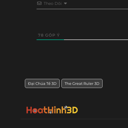
Theo Dõi
78
GÓP Ý
Đại Chúa Tể 3D
The Great Ruler 3D