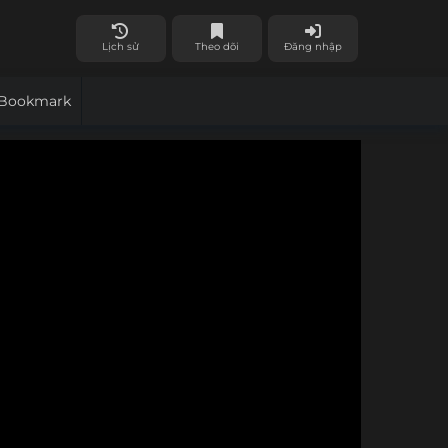
Lịch sử
Theo dõi
Đăng nhập
Bookmark