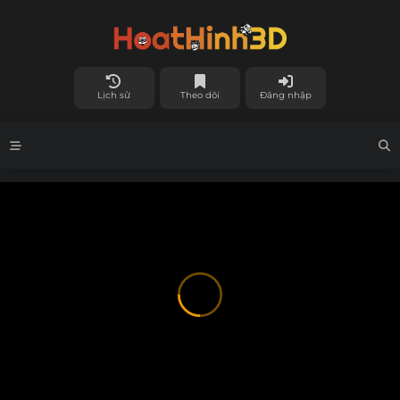
Lịch sử
Theo dõi
Đăng nhập