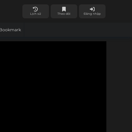
Lịch sử
Theo dõi
Đăng nhập
Bookmark