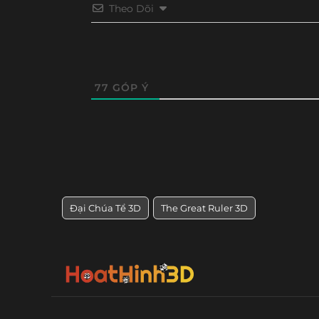
Theo Dõi
77
GÓP Ý
Đại Chúa Tể 3D
The Great Ruler 3D