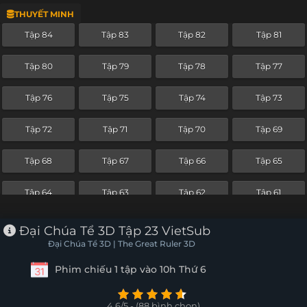
THUYẾT MINH
Tập 60
Tập 59
Tập 58
Tập 57
Tập 84
Tập 83
Tập 82
Tập 81
Tập 56
Tập 55
Tập 54
Tập 53
Tập 80
Tập 79
Tập 78
Tập 77
Tập 52
Tập 51
Tập 50
Tập 49
Tập 76
Tập 75
Tập 74
Tập 73
Tập 48
Tập 47
Tập 46
Tập 45
Tập 72
Tập 71
Tập 70
Tập 69
Tập 44
Tập 43
Tập 42
Tập 41
Tập 68
Tập 67
Tập 66
Tập 65
Tập 40
Tập 39
Tập 38
Tập 37
Tập 64
Tập 63
Tập 62
Tập 61
Tập 36
Tập 35
Tập 34
Tập 33
Tập 60
Tập 59
Tập 58
Tập 57
Đại Chúa Tể 3D Tập 23 VietSub
Tập 32
Tập 31
Tập 30
Tập 29
Đại Chúa Tể 3D | The Great Ruler 3D
Tập 56
Tập 55
Tập 54
Tập 53
Phim chiếu 1 tập vào 10h Thứ 6
Tập 28
Tập 27
Tập 26
Tập 25
Tập 52
Tập 51
Tập 50
Tập 49
Tập 24
Tập 23
Tập 22
Tập 21
4.6/5 - (88 bình chọn)