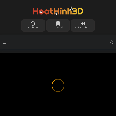
Lịch sử
Theo dõi
Đăng nhập