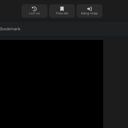
Lịch sử
Theo dõi
Đăng nhập
Bookmark