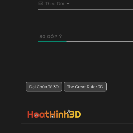
Theo Dõi
80
GÓP Ý
Đại Chúa Tể 3D
The Great Ruler 3D