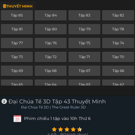
THUYẾT MINH
Tập 61
Tập 60
Tập 59
Tập 58
Tập 85
Tập 84
Tập 83
Tập 82
Tập 57
Tập 56
Tập 55
Tập 54
Tập 81
Tập 80
Tập 79
Tập 78
Tập 53
Tập 52
Tập 51
Tập 50
Tập 77
Tập 76
Tập 75
Tập 74
Tập 49
Tập 48
Tập 47
Tập 46
Tập 73
Tập 72
Tập 71
Tập 70
Tập 45
Tập 44
Tập 43
Tập 42
Tập 69
Tập 68
Tập 67
Tập 66
Tập 41
Tập 40
Tập 39
Tập 38
Tập 65
Tập 64
Tập 63
Tập 62
Tập 37
Tập 36
Tập 35
Tập 34
Tập 61
Tập 60
Tập 59
Tập 58
Đại Chúa Tể 3D Tập 43 Thuyết Minh
Tập 33
Tập 32
Tập 31
Tập 30
Đại Chúa Tể 3D | The Great Ruler 3D
Tập 57
Tập 56
Tập 55
Tập 54
Phim chiếu 1 tập vào 10h Thứ 6
Tập 29
Tập 28
Tập 27
Tập 26
Tập 53
Tập 52
Tập 51
Tập 50
Tập 25
Tập 24
Tập 23
Tập 22
4.6/5 - (92 bình chọn)