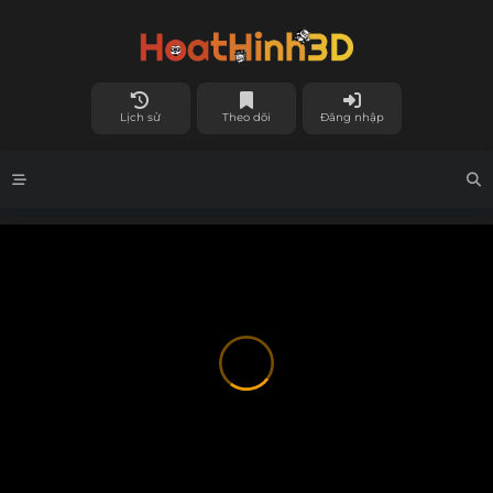
Lịch sử
Theo dõi
Đăng nhập