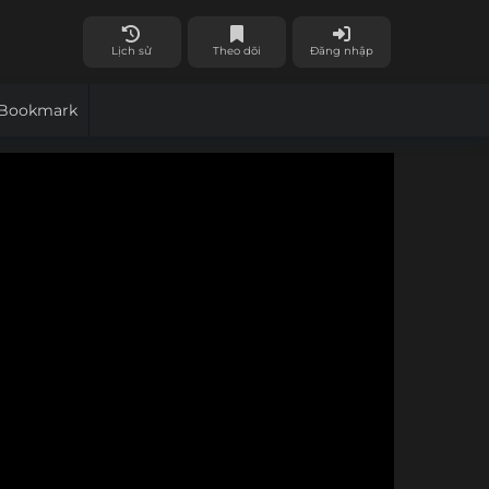
Lịch sử
Theo dõi
Đăng nhập
Bookmark