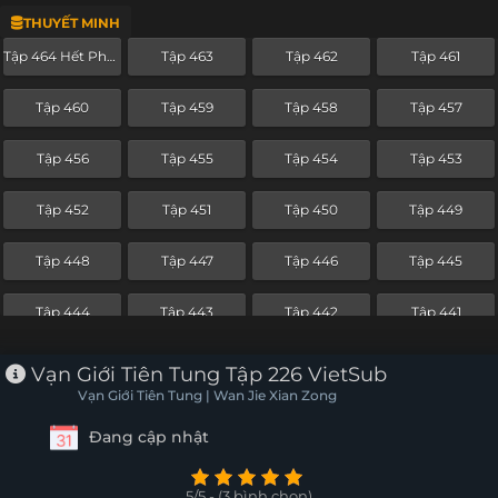
THUYẾT MINH
Tập 440
Tập 439
Tập 438
Tập 437
Tập 464 Hết Phần
Tập 463
Tập 462
Tập 461
Tập 436
Tập 435
Tập 434
Tập 433
Tập 460
Tập 459
Tập 458
Tập 457
Tập 432
Tập 431
Tập 430
Tập 429
Tập 456
Tập 455
Tập 454
Tập 453
Tập 428
Tập 427
Tập 426
Tập 425
Tập 452
Tập 451
Tập 450
Tập 449
Tập 424
Tập 423
Tập 422
Tập 421
Tập 448
Tập 447
Tập 446
Tập 445
Tập 420
Tập 419
Tập 418
Tập 417
Tập 444
Tập 443
Tập 442
Tập 441
Tập 416
Tập 415
Tập 414
Tập 413
Tập 440
Tập 439
Tập 438
Tập 437
Vạn Giới Tiên Tung Tập 226 VietSub
Tập 412
Tập 411
Tập 410
Tập 409
Vạn Giới Tiên Tung | Wan Jie Xian Zong
Tập 436
Tập 435
Tập 434
Tập 433
Đang cập nhật
Tập 408
Tập 407
Tập 406
Tập 405
Tập 432
Tập 431
Tập 430
Tập 429
Tập 404
Tập 403
Tập 402
Tập 401
5/5 - (3 bình chọn)