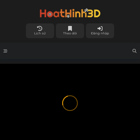
Lịch sử
Theo dõi
Đăng nhập