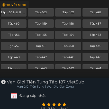
THUYẾT MINH
Tập 440
Tập 439
Tập 438
Tập 437
Tập 464 Hết Phần
Tập 463
Tập 462
Tập 461
Tập 436
Tập 435
Tập 434
Tập 433
Tập 460
Tập 459
Tập 458
Tập 457
Tập 432
Tập 431
Tập 430
Tập 429
Tập 456
Tập 455
Tập 454
Tập 453
Tập 428
Tập 427
Tập 426
Tập 425
Tập 452
Tập 451
Tập 450
Tập 449
Tập 424
Tập 423
Tập 422
Tập 421
Tập 448
Tập 447
Tập 446
Tập 445
Tập 420
Tập 419
Tập 418
Tập 417
Tập 444
Tập 443
Tập 442
Tập 441
Tập 416
Tập 415
Tập 414
Tập 413
Tập 440
Tập 439
Tập 438
Tập 437
Vạn Giới Tiên Tung Tập 187 VietSub
Tập 412
Tập 411
Tập 410
Tập 409
Vạn Giới Tiên Tung | Wan Jie Xian Zong
Tập 436
Tập 435
Tập 434
Tập 433
Đang cập nhật
Tập 408
Tập 407
Tập 406
Tập 405
Tập 432
Tập 431
Tập 430
Tập 429
Tập 404
Tập 403
Tập 402
Tập 401
5/5 - (3 bình chọn)