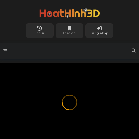
Lịch sử
Theo dõi
Đăng nhập