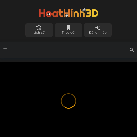
Lịch sử
Theo dõi
Đăng nhập