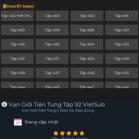
THUYẾT MINH
Tập 440
Tập 439
Tập 438
Tập 437
Tập 464 Hết Phần
Tập 463
Tập 462
Tập 461
Tập 436
Tập 435
Tập 434
Tập 433
Tập 460
Tập 459
Tập 458
Tập 457
Tập 432
Tập 431
Tập 430
Tập 429
Tập 456
Tập 455
Tập 454
Tập 453
Tập 428
Tập 427
Tập 426
Tập 425
Tập 452
Tập 451
Tập 450
Tập 449
Tập 424
Tập 423
Tập 422
Tập 421
Tập 448
Tập 447
Tập 446
Tập 445
Tập 420
Tập 419
Tập 418
Tập 417
Tập 444
Tập 443
Tập 442
Tập 441
Tập 416
Tập 415
Tập 414
Tập 413
Tập 440
Tập 439
Tập 438
Tập 437
Vạn Giới Tiên Tung Tập 92 VietSub
Tập 412
Tập 411
Tập 410
Tập 409
Vạn Giới Tiên Tung | Wan Jie Xian Zong
Tập 436
Tập 435
Tập 434
Tập 433
Đang cập nhật
Tập 408
Tập 407
Tập 406
Tập 405
Tập 432
Tập 431
Tập 430
Tập 429
Tập 404
Tập 403
Tập 402
Tập 401
5/5 - (3 bình chọn)