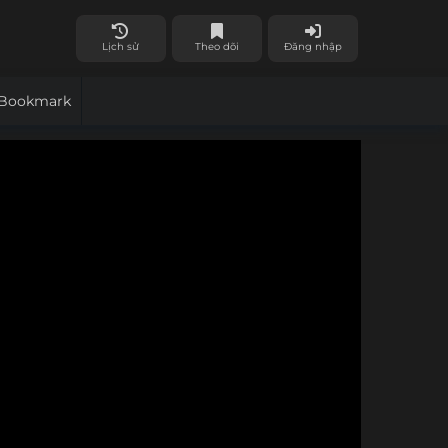
Lịch sử
Theo dõi
Đăng nhập
Bookmark