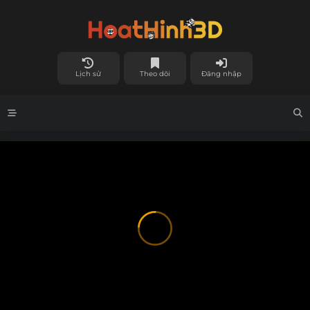
Lịch sử
Theo dõi
Đăng nhập