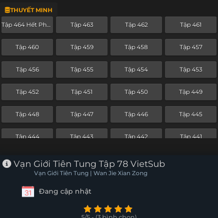
THUYẾT MINH
Tập 440
Tập 439
Tập 438
Tập 437
Tập 464 Hết Phần
Tập 463
Tập 462
Tập 461
Tập 436
Tập 435
Tập 434
Tập 433
Tập 460
Tập 459
Tập 458
Tập 457
Tập 432
Tập 431
Tập 430
Tập 429
Tập 456
Tập 455
Tập 454
Tập 453
Tập 428
Tập 427
Tập 426
Tập 425
Tập 452
Tập 451
Tập 450
Tập 449
Tập 424
Tập 423
Tập 422
Tập 421
Tập 448
Tập 447
Tập 446
Tập 445
Tập 420
Tập 419
Tập 418
Tập 417
Tập 444
Tập 443
Tập 442
Tập 441
Tập 416
Tập 415
Tập 414
Tập 413
Tập 440
Tập 439
Tập 438
Tập 437
Vạn Giới Tiên Tung Tập 78 VietSub
Tập 412
Tập 411
Tập 410
Tập 409
Vạn Giới Tiên Tung | Wan Jie Xian Zong
Tập 436
Tập 435
Tập 434
Tập 433
Đang cập nhật
Tập 408
Tập 407
Tập 406
Tập 405
Tập 432
Tập 431
Tập 430
Tập 429
Tập 404
Tập 403
Tập 402
Tập 401
5/5 - (3 bình chọn)