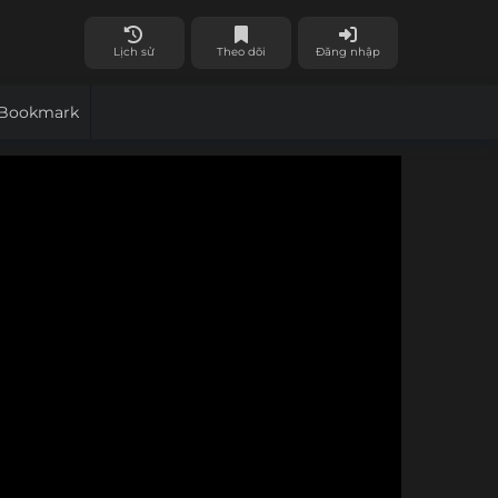
Lịch sử
Theo dõi
Đăng nhập
Bookmark