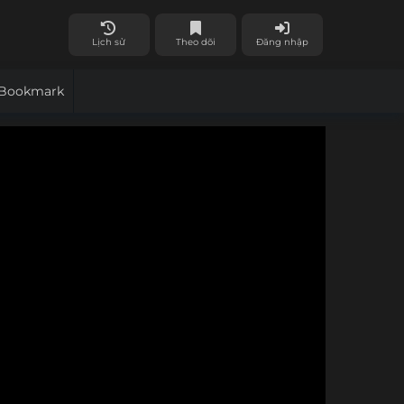
Lịch sử
Theo dõi
Đăng nhập
Bookmark