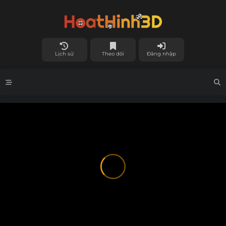
Lịch sử
Theo dõi
Đăng nhập