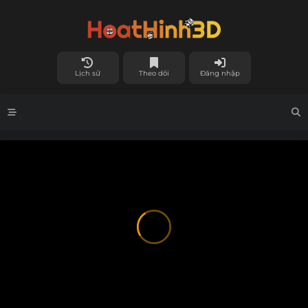
Lịch sử
Theo dõi
Đăng nhập