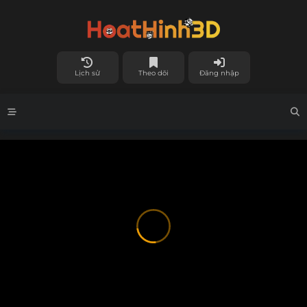
Lịch sử
Theo dõi
Đăng nhập