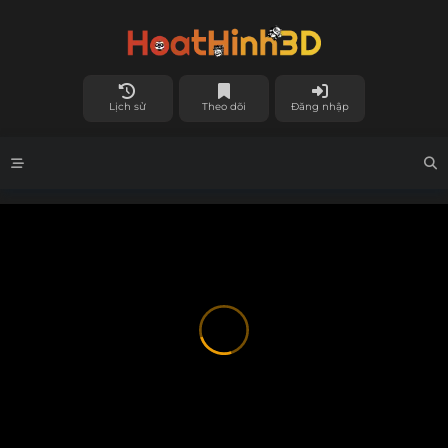
Lịch sử
Theo dõi
Đăng nhập