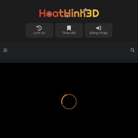
Lịch sử
Theo dõi
Đăng nhập