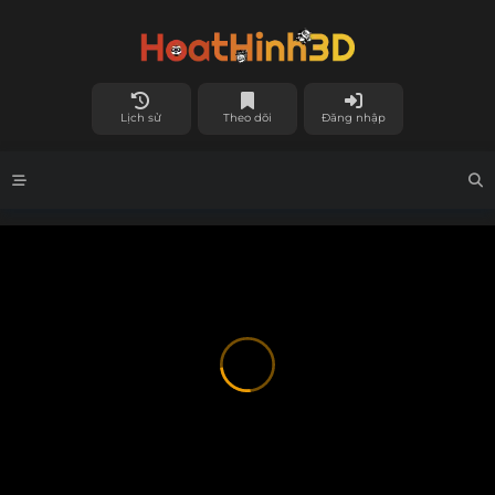
Lịch sử
Theo dõi
Đăng nhập