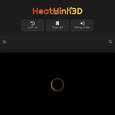
Lịch sử
Theo dõi
Đăng nhập