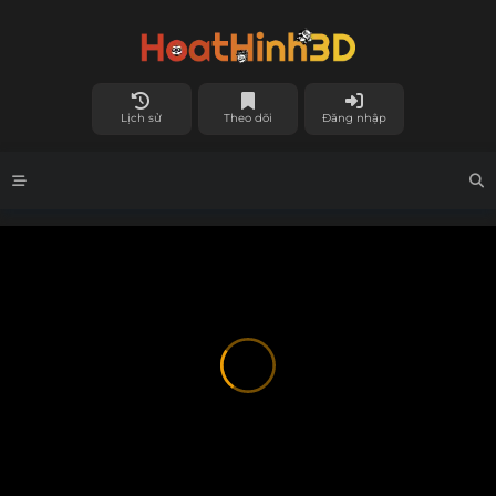
Lịch sử
Theo dõi
Đăng nhập