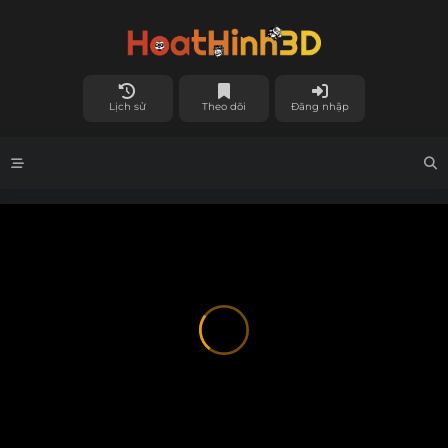
Lịch sử
Theo dõi
Đăng nhập