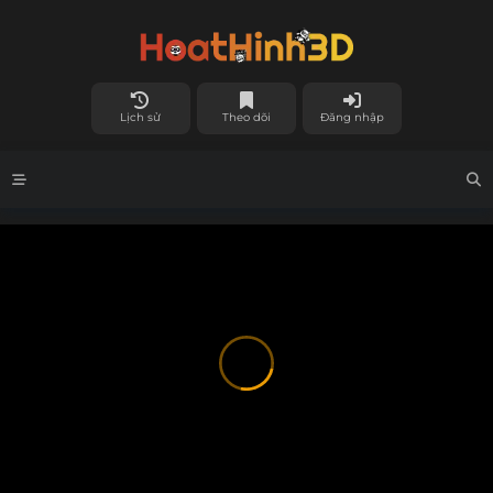
Lịch sử
Theo dõi
Đăng nhập