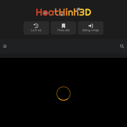
Lịch sử
Theo dõi
Đăng nhập