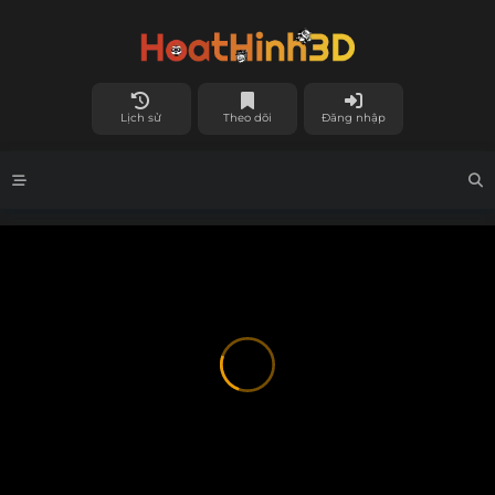
Lịch sử
Theo dõi
Đăng nhập