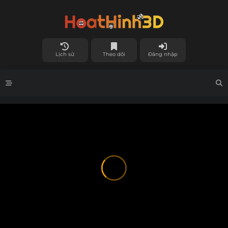
Lịch sử
Theo dõi
Đăng nhập