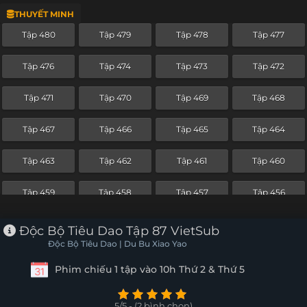
THUYẾT MINH
Tập 456
Tập 455
Tập 454
Tập 453
Tập 480
Tập 479
Tập 478
Tập 477
Tập 452
Tập 451
Tập 450
Tập 449
Tập 476
Tập 474
Tập 473
Tập 472
Tập 448
Tập 447
Tập 446
Tập 445
Tập 471
Tập 470
Tập 469
Tập 468
Tập 444
Tập 443
Tập 442
Tập 441
Tập 467
Tập 466
Tập 465
Tập 464
Tập 440
Tập 439
Tập 438
Tập 437
Tập 463
Tập 462
Tập 461
Tập 460
Tập 436
Tập 435
Tập 434
Tập 433
Tập 459
Tập 458
Tập 457
Tập 456
Tập 432
Tập 431
Tập 430
Tập 429
Tập 455
Tập 454
Tập 453
Tập 452
Độc Bộ Tiêu Dao Tập 87 VietSub
Tập 428
Tập 427
Tập 426
Tập 425
Độc Bộ Tiêu Dao | Du Bu Xiao Yao
Tập 451
Tập 450
Tập 449
Tập 448
Phim chiếu 1 tập vào 10h Thứ 2 & Thứ 5
Tập 424
Tập 423
Tập 422
Tập 421
Tập 447
Tập 446
Tập 445
Tập 444
Tập 420
Tập 419
Tập 418
Tập 417
5/5 - (2 bình chọn)