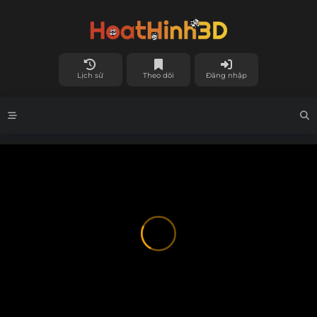
Lịch sử
Theo dõi
Đăng nhập