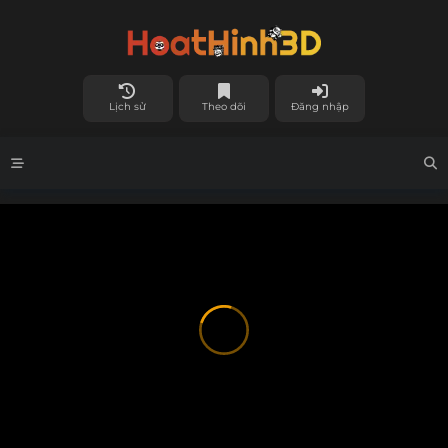
Lịch sử
Theo dõi
Đăng nhập