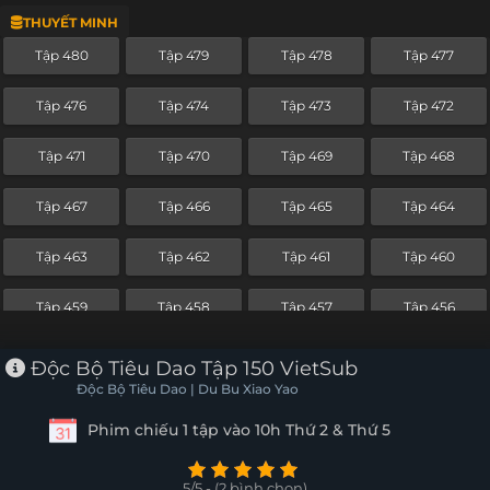
THUYẾT MINH
Tập 456
Tập 455
Tập 454
Tập 453
Tập 480
Tập 479
Tập 478
Tập 477
Tập 452
Tập 451
Tập 450
Tập 449
Tập 476
Tập 474
Tập 473
Tập 472
Tập 448
Tập 447
Tập 446
Tập 445
Tập 471
Tập 470
Tập 469
Tập 468
Tập 444
Tập 443
Tập 442
Tập 441
Tập 467
Tập 466
Tập 465
Tập 464
Tập 440
Tập 439
Tập 438
Tập 437
Tập 463
Tập 462
Tập 461
Tập 460
Tập 436
Tập 435
Tập 434
Tập 433
Tập 459
Tập 458
Tập 457
Tập 456
Tập 432
Tập 431
Tập 430
Tập 429
Tập 455
Tập 454
Tập 453
Tập 452
Độc Bộ Tiêu Dao Tập 150 VietSub
Tập 428
Tập 427
Tập 426
Tập 425
Độc Bộ Tiêu Dao | Du Bu Xiao Yao
Tập 451
Tập 450
Tập 449
Tập 448
Phim chiếu 1 tập vào 10h Thứ 2 & Thứ 5
Tập 424
Tập 423
Tập 422
Tập 421
Tập 447
Tập 446
Tập 445
Tập 444
Tập 420
Tập 419
Tập 418
Tập 417
5/5 - (2 bình chọn)