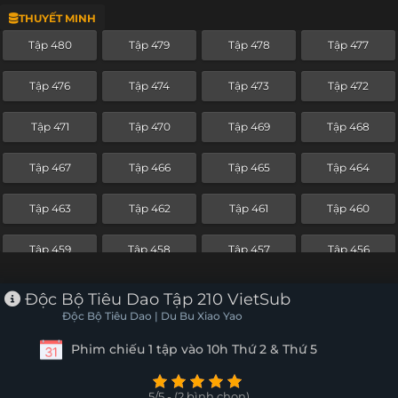
THUYẾT MINH
Tập 456
Tập 455
Tập 454
Tập 453
Tập 480
Tập 479
Tập 478
Tập 477
Tập 452
Tập 451
Tập 450
Tập 449
Tập 476
Tập 474
Tập 473
Tập 472
Tập 448
Tập 447
Tập 446
Tập 445
Tập 471
Tập 470
Tập 469
Tập 468
Tập 444
Tập 443
Tập 442
Tập 441
Tập 467
Tập 466
Tập 465
Tập 464
Tập 440
Tập 439
Tập 438
Tập 437
Tập 463
Tập 462
Tập 461
Tập 460
Tập 436
Tập 435
Tập 434
Tập 433
Tập 459
Tập 458
Tập 457
Tập 456
Tập 432
Tập 431
Tập 430
Tập 429
Tập 455
Tập 454
Tập 453
Tập 452
Độc Bộ Tiêu Dao Tập 210 VietSub
Tập 428
Tập 427
Tập 426
Tập 425
Độc Bộ Tiêu Dao | Du Bu Xiao Yao
Tập 451
Tập 450
Tập 449
Tập 448
Phim chiếu 1 tập vào 10h Thứ 2 & Thứ 5
Tập 424
Tập 423
Tập 422
Tập 421
Tập 447
Tập 446
Tập 445
Tập 444
Tập 420
Tập 419
Tập 418
Tập 417
5/5 - (2 bình chọn)