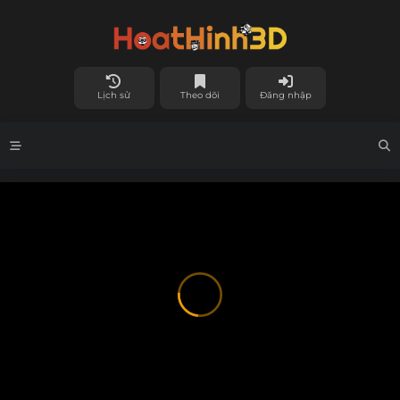
Lịch sử
Theo dõi
Đăng nhập