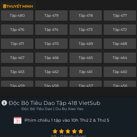
THUYẾT MINH
Tập 456
Tập 455
Tập 454
Tập 453
Tập 480
Tập 479
Tập 478
Tập 477
Tập 452
Tập 451
Tập 450
Tập 449
Tập 476
Tập 474
Tập 473
Tập 472
Tập 448
Tập 447
Tập 446
Tập 445
Tập 471
Tập 470
Tập 469
Tập 468
Tập 444
Tập 443
Tập 442
Tập 441
Tập 467
Tập 466
Tập 465
Tập 464
Tập 440
Tập 439
Tập 438
Tập 437
Tập 463
Tập 462
Tập 461
Tập 460
Tập 436
Tập 435
Tập 434
Tập 433
Tập 459
Tập 458
Tập 457
Tập 456
Tập 432
Tập 431
Tập 430
Tập 429
Tập 455
Tập 454
Tập 453
Tập 452
Độc Bộ Tiêu Dao Tập 418 VietSub
Tập 428
Tập 427
Tập 426
Tập 425
Độc Bộ Tiêu Dao | Du Bu Xiao Yao
Tập 451
Tập 450
Tập 449
Tập 448
Phim chiếu 1 tập vào 10h Thứ 2 & Thứ 5
Tập 424
Tập 423
Tập 422
Tập 421
Tập 447
Tập 446
Tập 445
Tập 444
Tập 420
Tập 419
Tập 418
Tập 417
5/5 - (2 bình chọn)