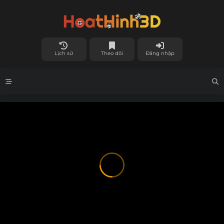
Lịch sử
Theo dõi
Đăng nhập