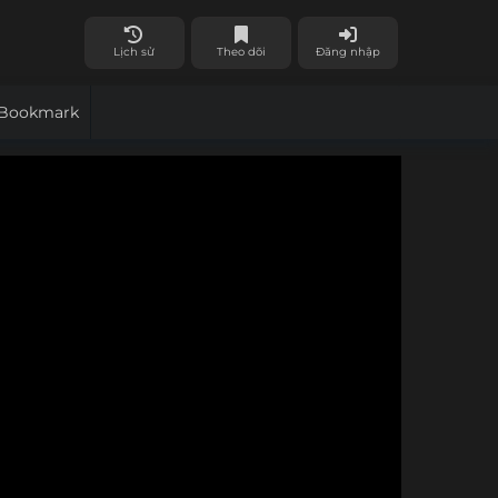
Lịch sử
Theo dõi
Đăng nhập
Bookmark