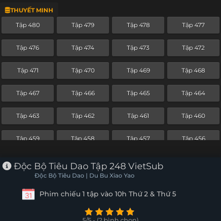
THUYẾT MINH
Tập 456
Tập 455
Tập 454
Tập 453
Tập 480
Tập 479
Tập 478
Tập 477
Tập 452
Tập 451
Tập 450
Tập 449
Tập 476
Tập 474
Tập 473
Tập 472
Tập 448
Tập 447
Tập 446
Tập 445
Tập 471
Tập 470
Tập 469
Tập 468
Tập 444
Tập 443
Tập 442
Tập 441
Tập 467
Tập 466
Tập 465
Tập 464
Tập 440
Tập 439
Tập 438
Tập 437
Tập 463
Tập 462
Tập 461
Tập 460
Tập 436
Tập 435
Tập 434
Tập 433
Tập 459
Tập 458
Tập 457
Tập 456
Tập 432
Tập 431
Tập 430
Tập 429
Tập 455
Tập 454
Tập 453
Tập 452
Độc Bộ Tiêu Dao Tập 248 VietSub
Tập 428
Tập 427
Tập 426
Tập 425
Độc Bộ Tiêu Dao | Du Bu Xiao Yao
Tập 451
Tập 450
Tập 449
Tập 448
Phim chiếu 1 tập vào 10h Thứ 2 & Thứ 5
Tập 424
Tập 423
Tập 422
Tập 421
Tập 447
Tập 446
Tập 445
Tập 444
Tập 420
Tập 419
Tập 418
Tập 417
5/5 - (2 bình chọn)