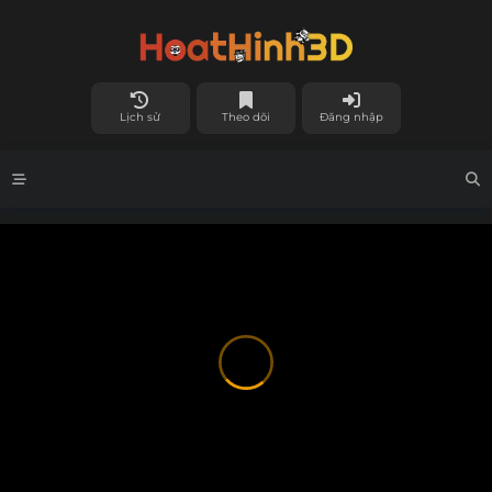
Lịch sử
Theo dõi
Đăng nhập