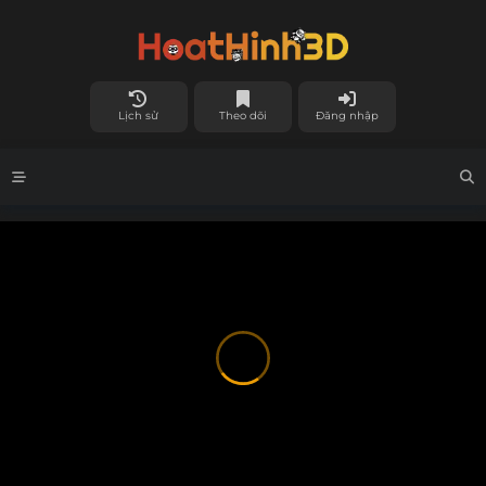
Lịch sử
Theo dõi
Đăng nhập