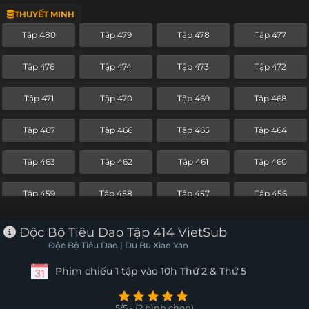
THUYẾT MINH
Tập 456
Tập 455
Tập 454
Tập 453
Tập 480
Tập 479
Tập 478
Tập 477
Tập 452
Tập 451
Tập 450
Tập 449
Tập 476
Tập 474
Tập 473
Tập 472
Tập 448
Tập 447
Tập 446
Tập 445
Tập 471
Tập 470
Tập 469
Tập 468
Tập 444
Tập 443
Tập 442
Tập 441
Tập 467
Tập 466
Tập 465
Tập 464
Tập 440
Tập 439
Tập 438
Tập 437
Tập 463
Tập 462
Tập 461
Tập 460
Tập 436
Tập 435
Tập 434
Tập 433
Tập 459
Tập 458
Tập 457
Tập 456
Tập 432
Tập 431
Tập 430
Tập 429
Tập 455
Tập 454
Tập 453
Tập 452
Độc Bộ Tiêu Dao Tập 414 VietSub
Tập 428
Tập 427
Tập 426
Tập 425
Độc Bộ Tiêu Dao | Du Bu Xiao Yao
Tập 451
Tập 450
Tập 449
Tập 448
Phim chiếu 1 tập vào 10h Thứ 2 & Thứ 5
Tập 424
Tập 423
Tập 422
Tập 421
Tập 447
Tập 446
Tập 445
Tập 444
Tập 420
Tập 419
Tập 418
Tập 417
5/5 - (2 bình chọn)