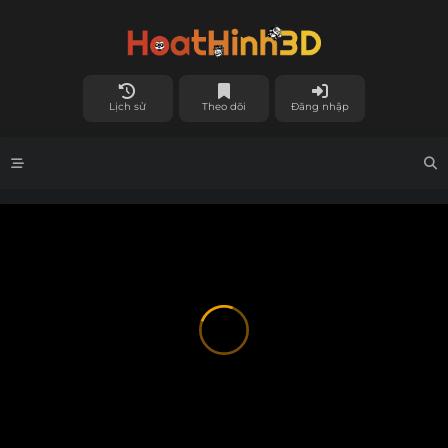
Lịch sử
Theo dõi
Đăng nhập