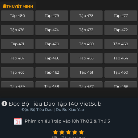
THUYẾT MINH
Tập 456
Tập 455
Tập 454
Tập 453
Tập 480
Tập 479
Tập 478
Tập 477
Tập 452
Tập 451
Tập 450
Tập 449
Tập 476
Tập 474
Tập 473
Tập 472
Tập 448
Tập 447
Tập 446
Tập 445
Tập 471
Tập 470
Tập 469
Tập 468
Tập 444
Tập 443
Tập 442
Tập 441
Tập 467
Tập 466
Tập 465
Tập 464
Tập 440
Tập 439
Tập 438
Tập 437
Tập 463
Tập 462
Tập 461
Tập 460
Tập 436
Tập 435
Tập 434
Tập 433
Tập 459
Tập 458
Tập 457
Tập 456
Tập 432
Tập 431
Tập 430
Tập 429
Tập 455
Tập 454
Tập 453
Tập 452
Độc Bộ Tiêu Dao Tập 140 VietSub
Tập 428
Tập 427
Tập 426
Tập 425
Độc Bộ Tiêu Dao | Du Bu Xiao Yao
Tập 451
Tập 450
Tập 449
Tập 448
Phim chiếu 1 tập vào 10h Thứ 2 & Thứ 5
Tập 424
Tập 423
Tập 422
Tập 421
Tập 447
Tập 446
Tập 445
Tập 444
Tập 420
Tập 419
Tập 418
Tập 417
5/5 - (2 bình chọn)