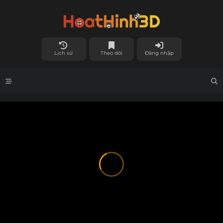
Lịch sử
Theo dõi
Đăng nhập