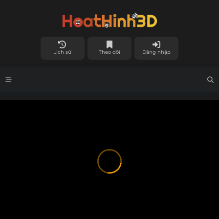
Lịch sử
Theo dõi
Đăng nhập