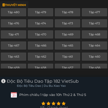
THUYẾT MINH
Tập 456
Tập 455
Tập 454
Tập 453
Tập 480
Tập 479
Tập 478
Tập 477
Tập 452
Tập 451
Tập 450
Tập 449
Tập 476
Tập 474
Tập 473
Tập 472
Tập 448
Tập 447
Tập 446
Tập 445
Tập 471
Tập 470
Tập 469
Tập 468
Tập 444
Tập 443
Tập 442
Tập 441
Tập 467
Tập 466
Tập 465
Tập 464
Tập 440
Tập 439
Tập 438
Tập 437
Tập 463
Tập 462
Tập 461
Tập 460
Tập 436
Tập 435
Tập 434
Tập 433
Tập 459
Tập 458
Tập 457
Tập 456
Tập 432
Tập 431
Tập 430
Tập 429
Tập 455
Tập 454
Tập 453
Tập 452
Độc Bộ Tiêu Dao Tập 182 VietSub
Tập 428
Tập 427
Tập 426
Tập 425
Độc Bộ Tiêu Dao | Du Bu Xiao Yao
Tập 451
Tập 450
Tập 449
Tập 448
Phim chiếu 1 tập vào 10h Thứ 2 & Thứ 5
Tập 424
Tập 423
Tập 422
Tập 421
Tập 447
Tập 446
Tập 445
Tập 444
Tập 420
Tập 419
Tập 418
Tập 417
5/5 - (2 bình chọn)