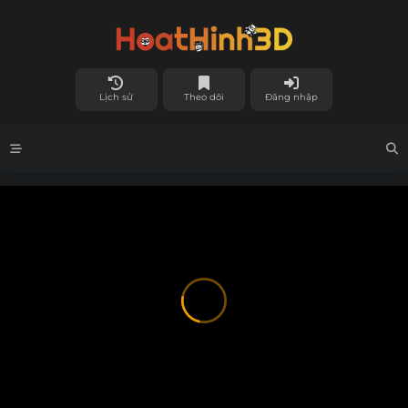
Lịch sử
Theo dõi
Đăng nhập