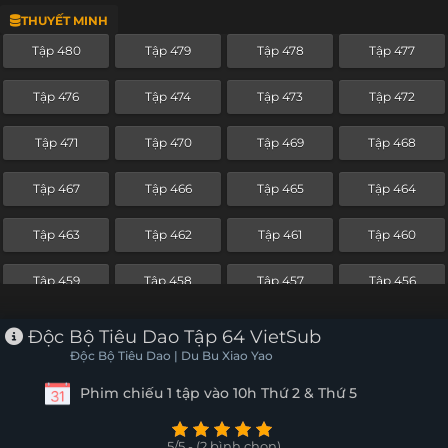
THUYẾT MINH
Tập 456
Tập 455
Tập 454
Tập 453
Tập 480
Tập 479
Tập 478
Tập 477
Tập 452
Tập 451
Tập 450
Tập 449
Tập 476
Tập 474
Tập 473
Tập 472
Tập 448
Tập 447
Tập 446
Tập 445
Tập 471
Tập 470
Tập 469
Tập 468
Tập 444
Tập 443
Tập 442
Tập 441
Tập 467
Tập 466
Tập 465
Tập 464
Tập 440
Tập 439
Tập 438
Tập 437
Tập 463
Tập 462
Tập 461
Tập 460
Tập 436
Tập 435
Tập 434
Tập 433
Tập 459
Tập 458
Tập 457
Tập 456
Tập 432
Tập 431
Tập 430
Tập 429
Tập 455
Tập 454
Tập 453
Tập 452
Độc Bộ Tiêu Dao Tập 64 VietSub
Tập 428
Tập 427
Tập 426
Tập 425
Độc Bộ Tiêu Dao | Du Bu Xiao Yao
Tập 451
Tập 450
Tập 449
Tập 448
Phim chiếu 1 tập vào 10h Thứ 2 & Thứ 5
Tập 424
Tập 423
Tập 422
Tập 421
Tập 447
Tập 446
Tập 445
Tập 444
Tập 420
Tập 419
Tập 418
Tập 417
5/5 - (2 bình chọn)