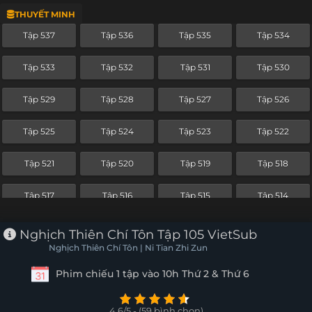
THUYẾT MINH
Tập 513
Tập 512
Tập 511
Tập 510
Tập 537
Tập 536
Tập 535
Tập 534
Tập 509
Tập 508
Tập 507
Tập 506
Tập 533
Tập 532
Tập 531
Tập 530
Tập 505
Tập 504
Tập 503
Tập 502
Tập 529
Tập 528
Tập 527
Tập 526
Tập 501
Tập 500
Tập 499
Tập 498
Tập 525
Tập 524
Tập 523
Tập 522
Tập 497
Tập 496
Tập 495
Tập 494
Tập 521
Tập 520
Tập 519
Tập 518
Tập 493
Tập 492
Tập 491
Tập 490
Tập 517
Tập 516
Tập 515
Tập 514
Tập 489
Tập 488
Tập 487
Tập 486
Tập 513
Tập 512
Tập 511
Tập 510
Nghịch Thiên Chí Tôn Tập 105 VietSub
Tập 485
Tập 484
Tập 483
Tập 482
Nghịch Thiên Chí Tôn | Ni Tian Zhi Zun
Tập 509
Tập 508
Tập 507
Tập 506
Phim chiếu 1 tập vào 10h Thứ 2 & Thứ 6
Tập 481
Tập 480
Tập 479
Tập 478
Tập 505
Tập 504
Tập 503
Tập 502
Tập 477
Tập 476
Tập 475
Tập 474
4.6/5 - (59 bình chọn)