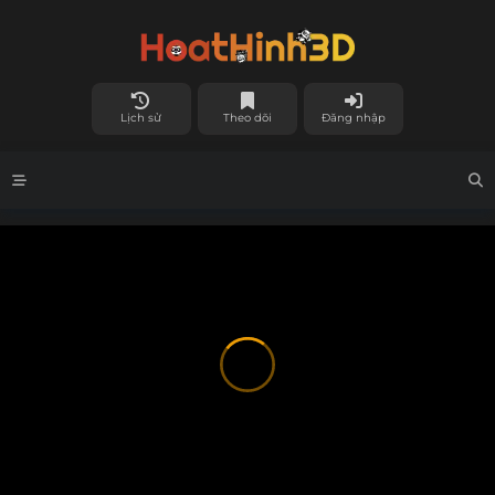
Lịch sử
Theo dõi
Đăng nhập