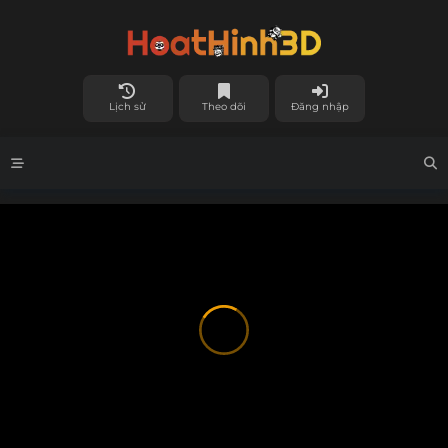
Lịch sử
Theo dõi
Đăng nhập