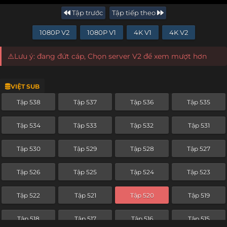
Tập trước
Tập tiếp theo
1080P V2
1080P V1
4K V1
4K V2
⚠️Lưu ý: đang đứt cáp, Chọn server V2 để xem mượt hơn
VIỆT SUB
Tập 538
Tập 537
Tập 536
Tập 535
Tập 534
Tập 533
Tập 532
Tập 531
Tập 530
Tập 529
Tập 528
Tập 527
Tập 526
Tập 525
Tập 524
Tập 523
Tập 522
Tập 521
Tập 520
Tập 519
Tập 518
Tập 517
Tập 516
Tập 515