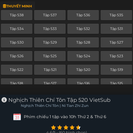
THUYẾT MINH
Tập 514
Tập 513
Tập 512
Tập 511
Tập 538
Tập 537
Tập 536
Tập 535
Tập 510
Tập 509
Tập 508
Tập 507
Tập 534
Tập 533
Tập 532
Tập 531
Tập 506
Tập 505
Tập 504
Tập 503
Tập 530
Tập 529
Tập 528
Tập 527
Tập 502
Tập 501
Tập 500
Tập 499
Tập 526
Tập 525
Tập 524
Tập 523
Tập 498
Tập 497
Tập 496
Tập 495
Tập 522
Tập 521
Tập 520
Tập 519
Tập 494
Tập 493
Tập 492
Tập 491
Tập 518
Tập 517
Tập 516
Tập 515
Tập 490
Tập 489
Tập 488
Tập 487
Tập 514
Tập 513
Tập 512
Tập 511
Nghịch Thiên Chí Tôn Tập 520 VietSub
Tập 486
Tập 485
Tập 484
Tập 483
Nghịch Thiên Chí Tôn | Ni Tian Zhi Zun
Tập 510
Tập 509
Tập 508
Tập 507
Phim chiếu 1 tập vào 10h Thứ 2 & Thứ 6
Tập 482
Tập 481
Tập 480
Tập 479
Tập 506
Tập 505
Tập 504
Tập 503
Tập 478
Tập 477
Tập 476
Tập 475
4.6/5 - (60 bình chọn)