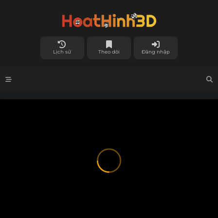
Lịch sử
Theo dõi
Đăng nhập