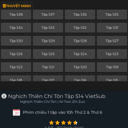
THUYẾT MINH
Tập 514
Tập 513
Tập 512
Tập 511
Tập 538
Tập 537
Tập 536
Tập 535
Tập 510
Tập 509
Tập 508
Tập 507
Tập 534
Tập 533
Tập 532
Tập 531
Tập 506
Tập 505
Tập 504
Tập 503
Tập 530
Tập 529
Tập 528
Tập 527
Tập 502
Tập 501
Tập 500
Tập 499
Tập 526
Tập 525
Tập 524
Tập 523
Tập 498
Tập 497
Tập 496
Tập 495
Tập 522
Tập 521
Tập 520
Tập 519
Tập 494
Tập 493
Tập 492
Tập 491
Tập 518
Tập 517
Tập 516
Tập 515
Tập 490
Tập 489
Tập 488
Tập 487
Tập 514
Tập 513
Tập 512
Tập 511
Nghịch Thiên Chí Tôn Tập 514 VietSub
Tập 486
Tập 485
Tập 484
Tập 483
Nghịch Thiên Chí Tôn | Ni Tian Zhi Zun
Tập 510
Tập 509
Tập 508
Tập 507
Phim chiếu 1 tập vào 10h Thứ 2 & Thứ 6
Tập 482
Tập 481
Tập 480
Tập 479
Tập 506
Tập 505
Tập 504
Tập 503
Tập 478
Tập 477
Tập 476
Tập 475
4.6/5 - (60 bình chọn)