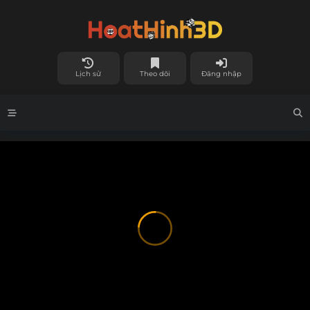
Lịch sử
Theo dõi
Đăng nhập